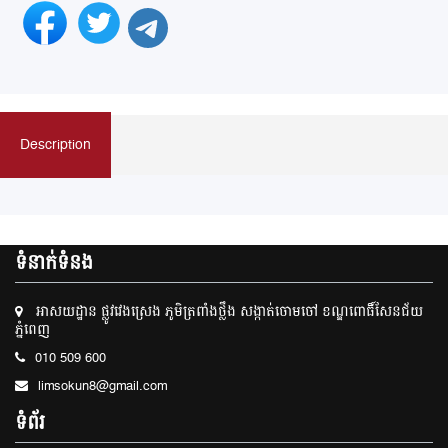
Description
ទំនាក់ទំនង
អាសយដ្ឋាន ផ្លូវវេងស្រេង ភូមិត្រពាំងថ្លឹង សង្កាត់ចោមចៅ ខណ្ឌពោធិ៍សែនជ័យ
ភ្នំពេញ
010 509 600
limsokun8@gmail.com
ទំព័រ