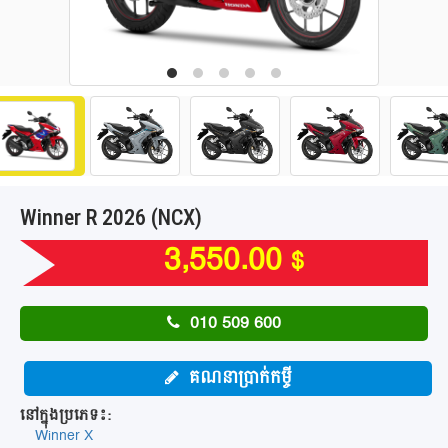
Winner R 2026 (NCX)
3,550.00
$
010 509 600
គណនាប្រាក់កម្ចី
នៅក្នុងប្រភេទ៖:
Winner X