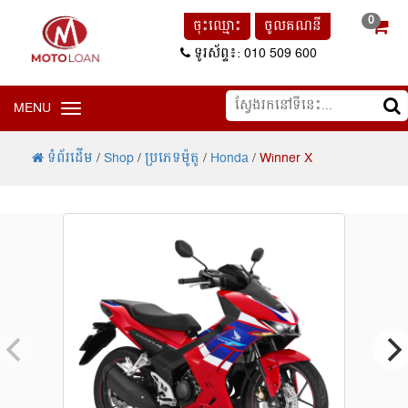
0
ចុះឈ្មោះ
ចូលគណនី
ទូរស័ព្ទ៖: 010 509 600
MENU
Toggle navigation
ទំព័រដើម
/
Shop
/
ប្រភេទម៉ូតូ
/
Honda
/
Winner X