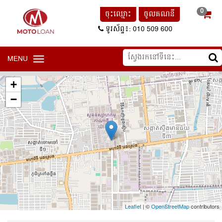
0
ចុះឈ្មោះ
ចូលគណនី
ទូរស័ព្ទ៖: 010 509 600
MENU
Toggle
navigation
+
−
Leaflet
| ©
OpenStreetMap
contributors