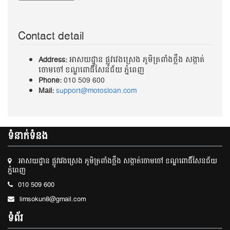
Contact detail
Address:
អាសយដ្ឋាន ផ្លូវវេងស្រេង ភូមិត្រពាំងថ្លឹង សង្កាត់
ចោមចៅ ខណ្ឌពោធិ៍សែនជ័យ ភ្នំពេញ
Phone:
010 509 600
Mail:
support@motosloan.com
ទំនាក់ទំនង
អាសយដ្ឋាន ផ្លូវវេងស្រេង ភូមិត្រពាំងថ្លឹង សង្កាត់ចោមចៅ ខណ្ឌពោធិ៍សែនជ័យ
ភ្នំពេញ
010 509 600
limsokun8@gmail.com
ទំព័រ