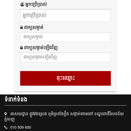
អ្នកប្រើប្រាស់
ពាក្យសម្ងាត់
ពាក្យសម្ងាត់ឡើងវិញ
ទំនាក់ទំនង
អាសយដ្ឋាន ផ្លូវវេងស្រេង ភូមិត្រពាំងថ្លឹង សង្កាត់ចោមចៅ ខណ្ឌពោធិ៍សែនជ័យ
ភ្នំពេញ
010 509 600