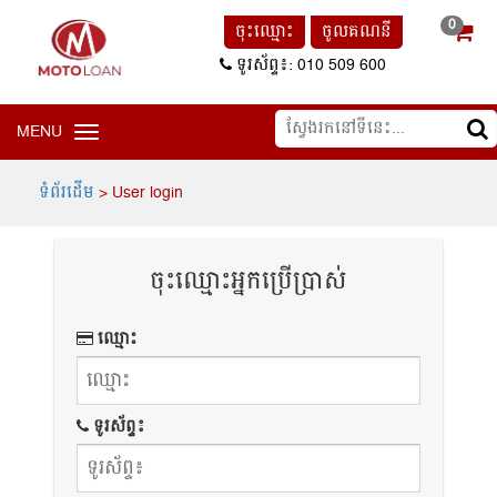
0
ចុះឈ្មោះ
ចូលគណនី
ទូរស័ព្ទ៖: 010 509 600
MENU
Toggle
navigation
ទំព័រដើម
> User login
ចុះឈ្មោះអ្នកប្រើប្រាស់
ឈ្មោះ
ទូរស័ព្ទ៖