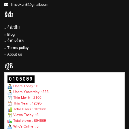
limsokun8@gmail.com
ទំព័រ
» ទំព័រដើម
» Blog
» ទំនាក់ទំនង
» Terms policy
» About us
ស្ថិតិ
0105083
Users Today : 6
Users Yesterday : 333
This Month : 2100
This Year : 42095
Total Users : 105083
Views Today : 6
Total views : 604869
Who's Online : 5