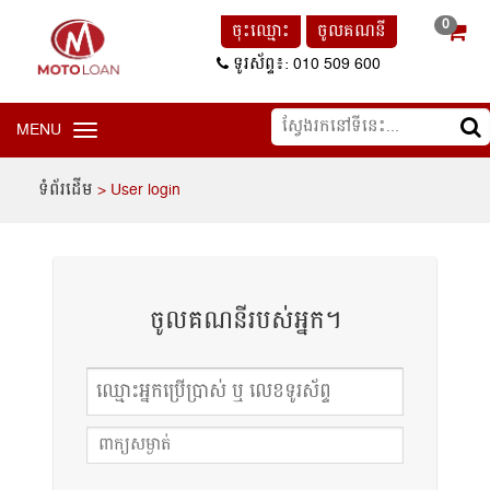
0
ចុះឈ្មោះ
ចូលគណនី
ទូរស័ព្ទ៖: 010 509 600
MENU
Toggle
navigation
ទំព័រដើម
> User login
ចូលគណនីរបស់អ្នក។