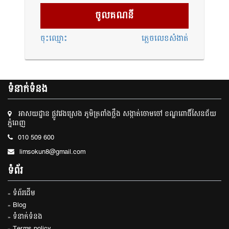
ចុះឈ្មោះ
ភ្លេច​លេខសំងាត់​
ទំនាក់ទំនង
អាសយដ្ឋាន ផ្លូវវេងស្រេង ភូមិត្រពាំងថ្លឹង សង្កាត់ចោមចៅ ខណ្ឌពោធិ៍សែនជ័យ
ភ្នំពេញ
010 509 600
limsokun8@gmail.com
ទំព័រ
» ទំព័រដើម
» Blog
» ទំនាក់ទំនង
» Terms policy