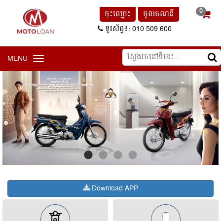
0
ចុះឈ្មោះ
ចូលគណនី
ទូរស័ព្ទ៖: 010 509 600
MENU
Toggle
navigation
Download APP