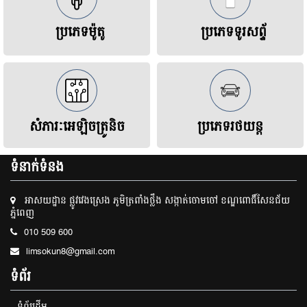
ប្រភេទម៉ូតូ
ប្រភេទទូរសព្ទ័
សំភារៈអេឡិចត្រូនិច
ប្រភេទរថយន្ដ
ទំនាក់ទំនង
អាសយដ្ឋាន ផ្លូវវេងស្រេង ភូមិត្រពាំងថ្លឹង សង្កាត់ចោមចៅ ខណ្ឌពោធិ៍សែនជ័យ
ភ្នំពេញ
010 509 600
limsokun8@gmail.com
ទំព័រ