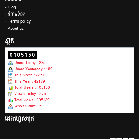
» ទំព័រដើម
» Blog
» ទំនាក់ទំនង
» Terms policy
» About us
ស្ថិតិ
0105150
Users Today : 235
Users Yesterday : 486
This Month : 2257
This Year : 42179
Total Users : 105150
Views Today : 275
Total views : 605139
Who's Online : 5
ផេកហ្វេសបុក