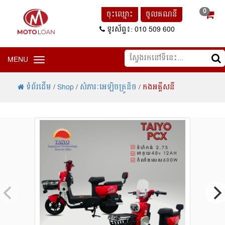
0
ចុះឈ្មោះ
ចូលគណនី
ទូរស័ព្ទ៖: 010 509 600
MENU
Toggle navigation
ទំព័រដើម
/
Shop
/
សំភារៈអេឡិចត្រូនិច
/
កងអគី្គសនី