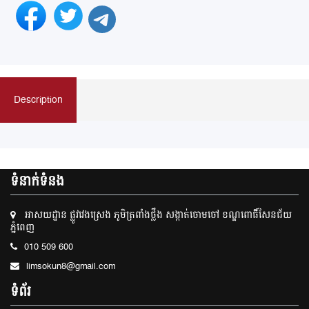
Description
ទំនាក់ទំនង
អាសយដ្ឋាន ផ្លូវវេងស្រេង ភូមិត្រពាំងថ្លឹង សង្កាត់ចោមចៅ ខណ្ឌពោធិ៍សែនជ័យ
ភ្នំពេញ
010 509 600
limsokun8@gmail.com
ទំព័រ