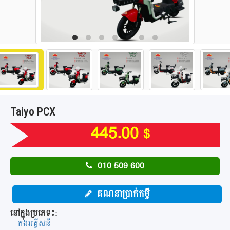
Taiyo PCX
445.00
$
010 509 600
គណនាប្រាក់កម្ចី
នៅក្នុងប្រភេទ៖:
កងអគី្គសនី