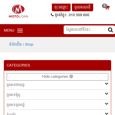
0
ចុះឈ្មោះ
ចូលគណនី
ទូរស័ព្ទ៖: 010 509 600
MENU
Toggle
navigation
ទំព័រដើម
/
Shop
CATEGORIES
Hide categories
ប្រភេទរថយន្ដ
ប្រភេទម៉ូតូ
ប្រភេទទូរសព្ទ័