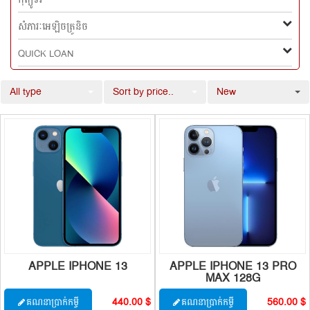
កុំព្យូទ័រ
សំភារៈអេឡិចត្រូនិច
QUICK LOAN
All type
Sort by price..
New
APPLE IPHONE 13
APPLE IPHONE 13 PRO
MAX 128G
440.00 $
560.00 $
គណនាប្រាក់កម្ចី
គណនាប្រាក់កម្ចី