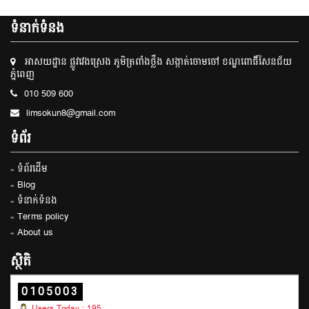
ទំនាក់ទំនង
អាសយដ្ឋាន ផ្លូវវេងស្រេង ភូមិត្រពាំងថ្លឹង សង្កាត់ចោមចៅ ខណ្ឌពោធិ៍សែនជ័យ
ភ្នំពេញ
010 509 600
limsokun8@gmail.com
ទំព័រ
» ទំព័រដើម
» Blog
» ទំនាក់ទំនង
» Terms policy
» About us
ស្ថិតិ
0105003
Users Today : 195