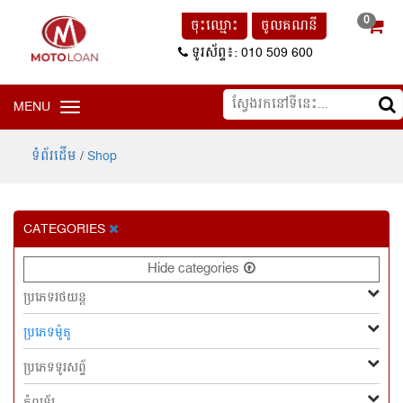
0
ចុះឈ្មោះ
ចូលគណនី
ទូរស័ព្ទ៖: 010 509 600
MENU
Toggle
navigation
ទំព័រដើម
/
Shop
CATEGORIES
Hide categories
ប្រភេទរថយន្ដ
ប្រភេទម៉ូតូ
ប្រភេទទូរសព្ទ័