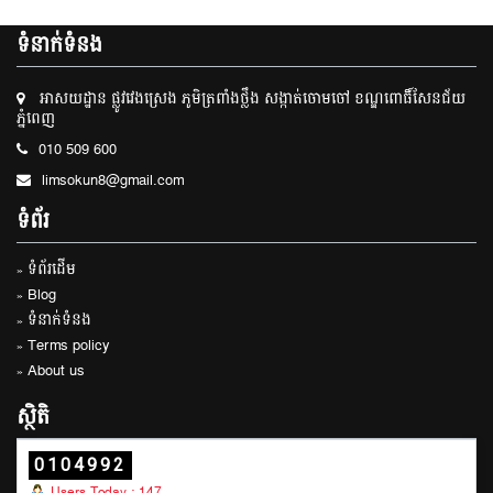
ទំនាក់ទំនង
អាសយដ្ឋាន ផ្លូវវេងស្រេង ភូមិត្រពាំងថ្លឹង សង្កាត់ចោមចៅ ខណ្ឌពោធិ៍សែនជ័យ
ភ្នំពេញ
010 509 600
limsokun8@gmail.com
ទំព័រ
» ទំព័រដើម
» Blog
» ទំនាក់ទំនង
» Terms policy
» About us
ស្ថិតិ
0104992
Users Today : 147