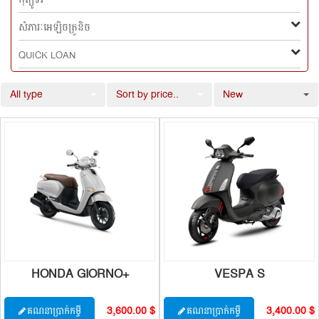
កុំព្យូទ័រ
សំភារៈអេឡិចត្រូនិច
QUICK LOAN
All type
Sort by price..
New
HONDA GIORNO+
VESPA S
3,600.00 $
3,400.00 $
គណនាប្រាក់កម្ចី
គណនាប្រាក់កម្ចី