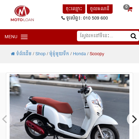
0
ចុះឈ្មោះ
ចូលគណនី
ទូរស័ព្ទ៖: 010 509 600
MENU
Toggle navigation
ទំព័រដើម
/
Shop
/
ម៉ូត៉ូមួយទឹក
/
Honda
/
Scoopy