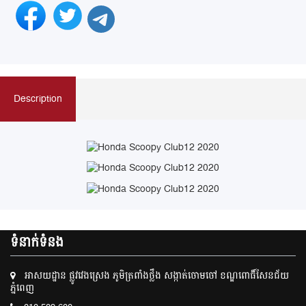
Description
ទំនាក់ទំនង
អាសយដ្ឋាន ផ្លូវវេងស្រេង ភូមិត្រពាំងថ្លឹង សង្កាត់ចោមចៅ ខណ្ឌពោធិ៍សែនជ័យ
ភ្នំពេញ