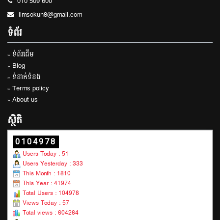
010 509 600
limsokun8@gmail.com
ទំព័រ
» ទំព័រដើម
» Blog
» ទំនាក់ទំនង
» Terms policy
» About us
ស្ថិតិ
0104978
Users Today : 51
Users Yesterday : 333
This Month : 1810
This Year : 41974
Total Users : 104978
Views Today : 57
Total views : 604264