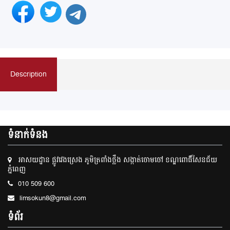
Description
ទំនាក់ទំនង
អាសយដ្ឋាន ផ្លូវវេងស្រេង ភូមិត្រពាំងថ្លឹង សង្កាត់ចោមចៅ ខណ្ឌពោធិ៍សែនជ័យ
ភ្នំពេញ
010 509 600
limsokun8@gmail.com
ទំព័រ