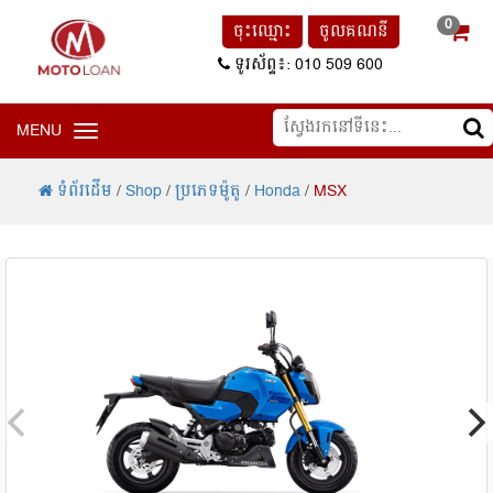
0
ចុះឈ្មោះ
ចូលគណនី
ទូរស័ព្ទ៖: 010 509 600
MENU
Toggle navigation
ទំព័រដើម
/
Shop
/
ប្រភេទម៉ូតូ
/
Honda
/
MSX