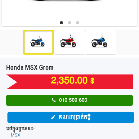
Honda MSX Grom
2,350.00
$
010 509 600
គណនាប្រាក់កម្ចី
នៅក្នុងប្រភេទ៖:
MSX