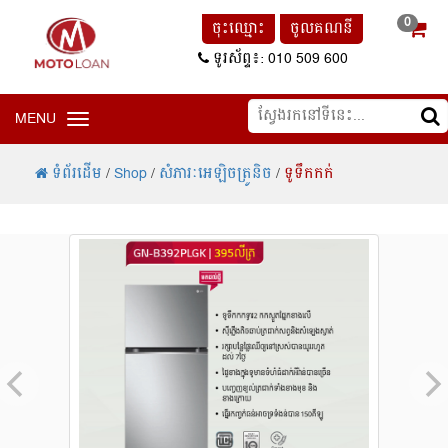
0
ចុះឈ្មោះ
ចូលគណនី
ទូរស័ព្ទ៖: 010 509 600
MENU
Toggle navigation
ទំព័រដើម
/
Shop
/
សំភារៈអេឡិចត្រូនិច
/
ទូទឹកកក់