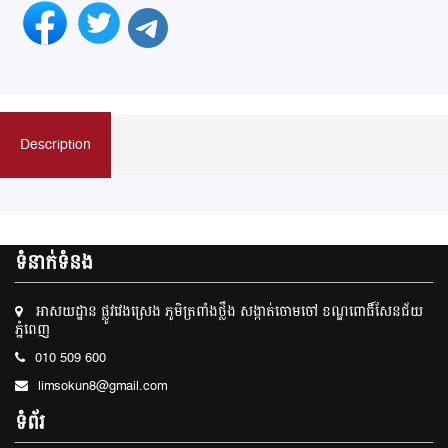
Description
ទំនាក់ទំនង
អាសយដ្ឋាន ផ្លូវវេងស្រេង ភូមិត្រពាំងថ្លឹង សង្កាត់ចោមចៅ ខណ្ឌពោធិ៍សែនជ័យ
ភ្នំពេញ
010 509 600
limsokun8@gmail.com
ទំព័រ