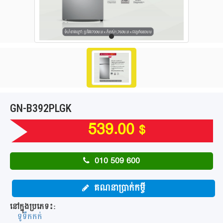
GN-B392PLGK
539.00
$
010 509 600
គណនាប្រាក់កម្ចី
នៅក្នុងប្រភេទ៖:
ទូទឹកកក់